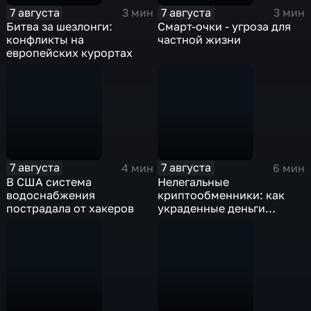
7 августа
7 августа
3 мин
3 мин
Битва за шезлонги:
Смарт-очки - угроза для
конфликты на
частной жизни
европейских курортах
7 августа
7 августа
4 мин
6 мин
В США система
Нелегальные
водоснабжения
криптообменники: как
пострадала от хакеров
украденные деньги
превращают в "чистые"