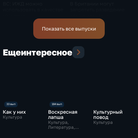
ВС: ИЖД можно
В Британии могут
использовать в качестве
запретить разведение
гостевых
такс и чихуахуа
Показать все выпуски
Еще
интересное
Как у них
Воскресная
Культурный
лапша
повод
Культура
Культура,
Культура
Литература,
музыкальные