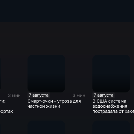
7 августа
7 августа
3 мин
3 мин
ги:
Смарт-очки - угроза для
В США система
частной жизни
водоснабжения
рортах
пострадала от хак