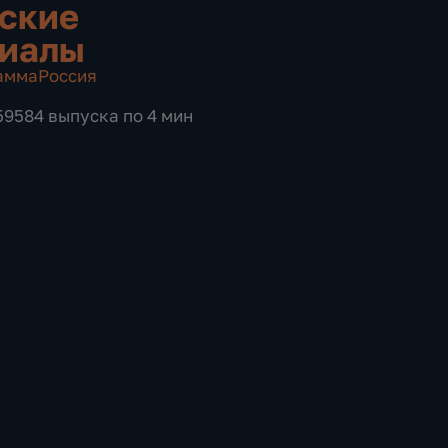
ские
риалы
амма
Россия
 59584 выпуска по 4 мин