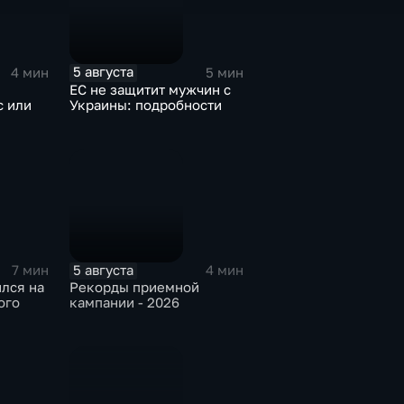
5 августа
4 мин
5 мин
ЕС не защитит мужчин с
с или
Украины: подробности
5 августа
7 мин
4 мин
лся на
Рекорды приемной
ого
кампании - 2026