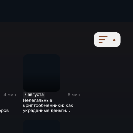
7 августа
4 мин
6 мин
Нелегальные
криптообменники: как
еров
украденные деньги
превращают в "чистые"