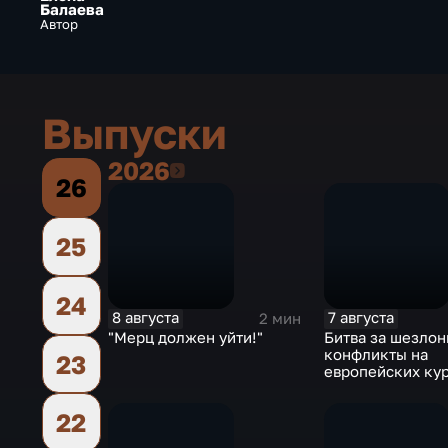
Балаева
Автор
Выпуски
2026
2026
26
25
24
8 августа
7 августа
2 мин
"Мерц должен уйти!"
Битва за шезлон
конфликты на
23
европейских ку
22