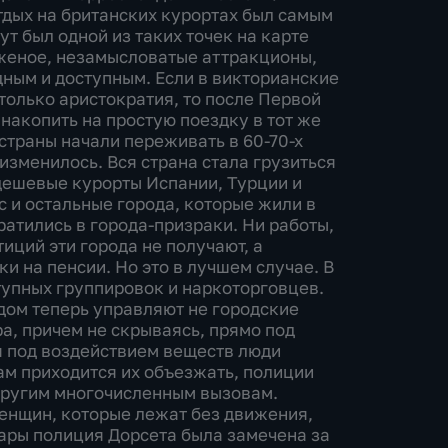
тдых на британских курортах был самым
т был одной из таких точек на карте
оженое, незамысловатые аттракционы,
дным и доступным. Если в викторианские
только аристократия, то после Первой
накопить на простую поездку в тот же
страны начали переживать в 60-70-х
 изменилось. Вся страна стала грузиться
дешевые курорты Испании, Турции и
ес и остальные города, которые жили в
ратились в города-призраки. Ни работы,
иций эти города не получают, а
и на пенсии. Но это в лучшем случае. В
тупных группировок и наркоторговцев.
одом теперь управляют не городские
ра, причем не скрываясь, прямо под
 под воздействием веществ люди
м приходится их объезжать, полиции
 другим многочисленным вызовам.
женщин, которые лежат без движения,
ары полиция Дорсета была замечена за