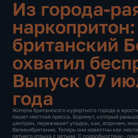
Из города-рая
наркопритон:
британский 
охватил бесп
Выпуск 07 ию
года
Жители британского курортного города в ярости
пишет местная пресса. Борнмут, который рань
центром, переживает упадок, как, впрочем, мн
Великобритании. Теперь они известны как места
летнего отдыха с детьми. С подробностями - ло