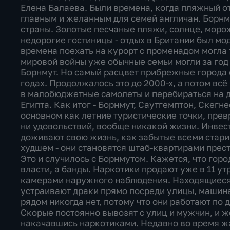
Елена Балаева. Были времена, когда пляжный о
главным и желанным для семей англичан. Борнму
страны. Золотые песчаные пляжи, солнце, мор
недорогие гостиницы - отдых в Британии был мо
времена поехать на курорт с променадом могла 
мировой войны уже обычные семьи могли за год 
Борнмут. Но самый расцвет прибрежные города 
годах. Продолжалось это до 2000-х, а потом всё
в малобюджетные самолеты и перебираться на 
Египта. Как итог - Борнмут, Саутгемптон, Скегн
основном как летние туристические точки, прев
ни удовольствий, вообще никакой жизни. Инвест
доживают свою жизнь, как забытые всеми старик
худшем - они становятся штаб-квартирами прес
Это и случилось с Борнмутом. Кажется, что гор
власти, а банды. Наркотики продают уже в 11 ут
камерами наружного наблюдения. Находящиеся
устраивают драки прямо посреди улицы, машина
рядом никогда нет, потому что они работают по
Скорые постоянно вывозят с улиц и мужчин, и 
накачавшись наркотиками. Недавно во время ж