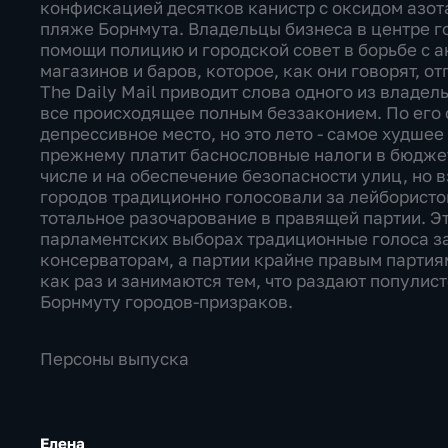
конфискацией десятков канистр с оксидом азота
пляже Борнмута. Владельцы бизнеса в центре г
помощи полицию и городской совет в борьбе с 
магазинов и баров, которое, как они говорят, от
The Daily Mail приводит слова одного из владе
все происходящее полным беззаконием. По его 
депрессивное место, но это лето - самое худшее 
прежнему платит баснословные налоги в бюджет
числе и на обеспечение безопасности улиц, но в
городов традиционно голосовали за лейбористов
тотальное разочарование в правящей партии. Эт
парламентских выборах традиционные голоса за 
консерваторам, а партии крайне правым партия
как раз и занимаются тем, что раздают попули
Борнмуту городов-призраков.
Персоны выпуска
Елена