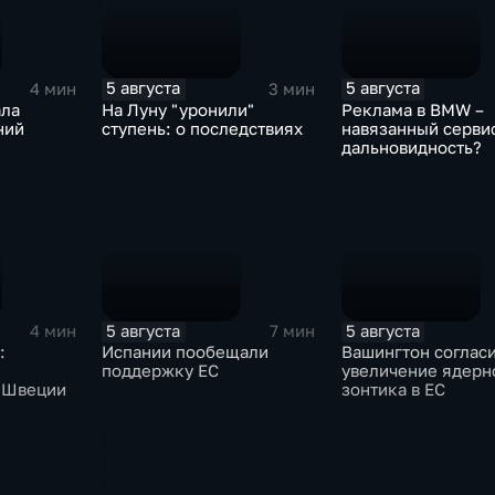
5 августа
5 августа
4 мин
3 мин
ала
На Луну "уронили"
Реклама в BMW –
ний
ступень: о последствиях
навязанный серви
дальновидность?
5 августа
5 августа
4 мин
7 мин
:
Испании пообещали
Вашингтон согласи
поддержку ЕС
увеличение ядерн
 Швеции
зонтика в ЕС