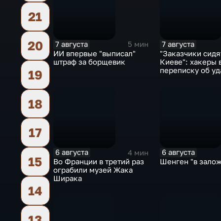
21
20
7 августа
7 августа
5 мин
ИИ впервые "выписал"
"Заказчики сидя
штраф за борщевик
Киеве": хакеры
переписку об уд
19
России
18
17
6 августа
6 августа
4 мин
15
Во Франции в третий раз
Шенген "в зало
ограбили музей Жака
Ширака
14
13