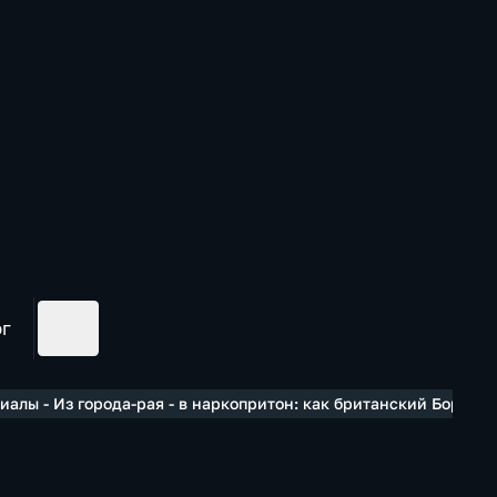
ог
алы - Из города-рая - в наркопритон: как британский Борнму