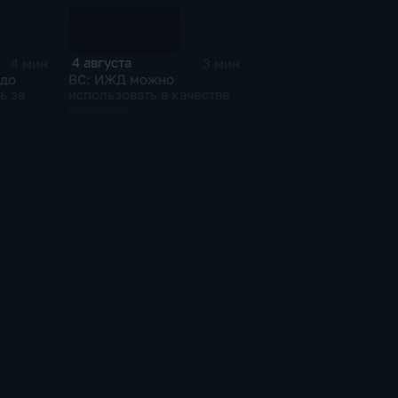
4 августа
4 мин
3 мин
 до
ВС: ИЖД можно
ь за
использовать в качестве
гостевых