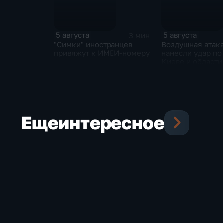
5 августа
5 августа
3 мин
"Симки" иностранцев
Воздушная атак
привяжут к ИМЕИ-номеру
нанесли удар по
Киеве и области
Еще
интересное