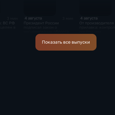
4 августа
4 августа
3 мин
3 мин
а: ВС РФ
Президент России
От производителя
 целям в
подписал закон о
прилавка: контрол
регулировании оборота
ростом цен
криптовалют
Показать все выпуски