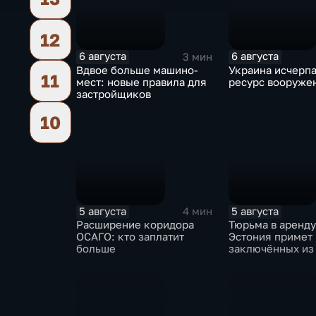
12
6 августа
6 августа
3 мин
Вдвое больше машино-
Украина исчерп
11
мест: новые правила для
ресурс вооруже
застройщиков
10
5 августа
5 августа
4 мин
Расширение коридора
Тюрьма в аренду
ОСАГО: кто заплатит
Эстония примет
больше
заключённых из