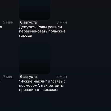
6 августа
5 мин
3 мин
л
Депутаты Рады решили
переименовать польские
города
6 августа
7 мин
4 мин
в
"Чужие мысли" и "связь с
космосом": как ретриты
приводят к психозам