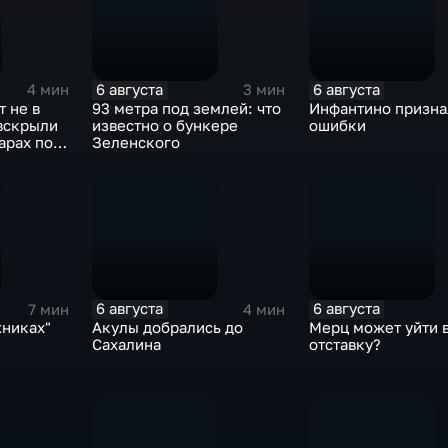
6 августа
6 августа
4 мин
3 мин
т не в
93 метра под землей: что
Инфантино призна
 вскрыли
известно о бункере
ошибки
арах по
Зеленского
6 августа
6 августа
7 мин
4 мин
жниках"
Акулы добрались до
Мерц может уйти 
Сахалина
отставку?