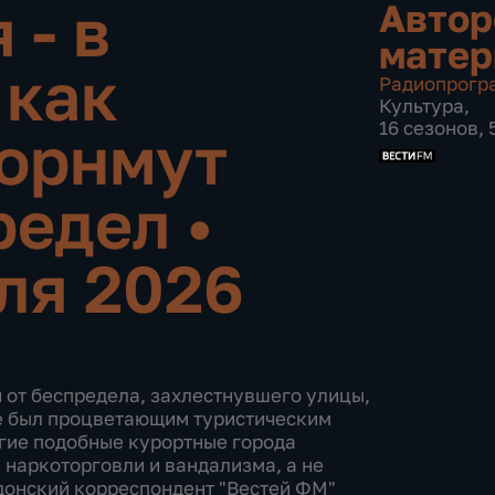
 - в
Автор
мате
 как
Радиопрогр
Культура
,
16 сезонов,
Борнмут
редел
•
ля 2026
 от беспредела, захлестнувшего улицы,
ше был процветающим туристическим
огие подобные курортные города
 наркоторговли и вандализма, а не
ндонский корреспондент "Вестей ФМ"