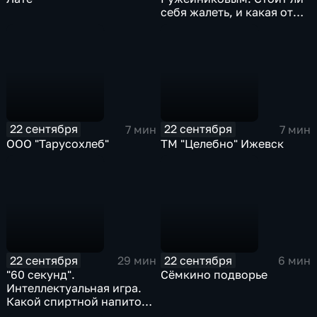
себя жалеть, и какая от
этого может быть польза?
22 сентября
22 сентября
7 мин
7 мин
ООО "Тарусохлеб"
ТМ "Целебно" Ижевск
22 сентября
22 сентября
29 мин
6 мин
"60 секунд".
Сёмкино подворье
Интеллектуальная игра.
Какой спиртной напиток
пьют больше всего в