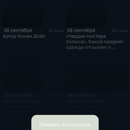
16 сентября
16 сентября
41 мин
39 мин
Артур Конан Дойл
«Чердак мистера
Холмса». Какой предмет
одежды отсылает к
испытаниям ядерного
оружия?
16 сентября
16 сентября
43 мин
44 мин
Мода и комфорт:
Мода и комфорт:
противоречие и приход к
противоречие и приход к
согласию
согласию
Показать все выпуски